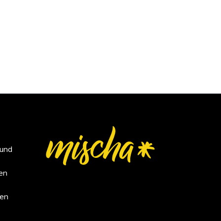
 und
en
en