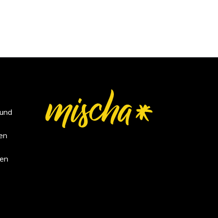
 und
en
en